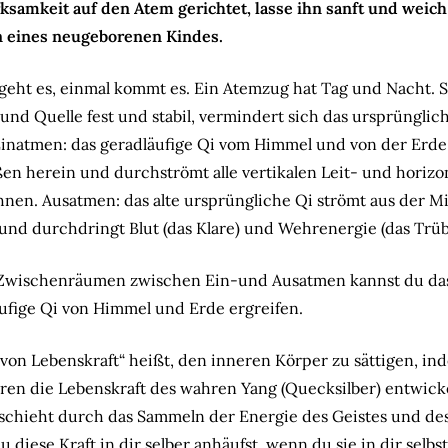
samkeit auf den Atem gerichtet, lasse ihn sanft und weich
n eines neugeborenen Kindes.
geht es, einmal kommt es. Ein Atemzug hat Tag und Nacht. 
und Quelle fest und stabil, vermindert sich das ursprünglic
Einatmen: das geradläufige Qi vom Himmel und von der Erd
en herein und durchströmt alle vertikalen Leit- und horizo
nen. Ausatmen: das alte ursprüngliche Qi strömt aus der Mi
und durchdringt Blut (das Klare) und Wehrenergie (das Trüb
 Zwischenräumen zwischen Ein-und Ausatmen kannst du da
ufige Qi von Himmel und Erde ergreifen.
t von Lebenskraft“ heißt, den inneren Körper zu sättigen, i
ren die Lebenskraft des wahren Yang (Quecksilber) entwicke
schieht durch das Sammeln der Energie des Geistes und de
 diese Kraft in dir selber anhäufst, wenn du sie in dir selbst