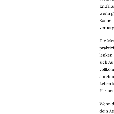
Entfalt
wenn ge
Sonne, 
verborg
Die Met
praktiz
lenken,
sich Au
vollkom
am Himm
Leben k
Harmonie
Wenn du
dein At