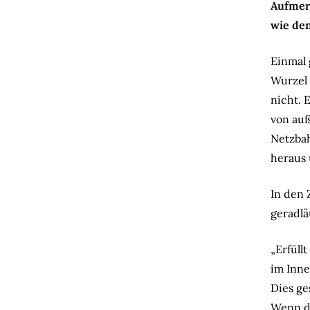
Aufmerk
wie de
Einmal 
Wurzel 
nicht. 
von auß
Netzbah
heraus 
In den
geradlä
„Erfüll
im Inne
Dies ge
Wenn du