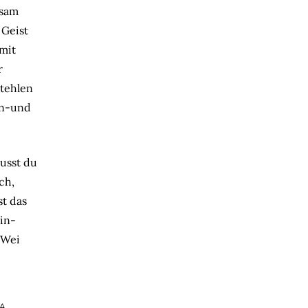
nsam
 Geist
 mit
r
stehlen
Ein-und
musst du
ch,
t das
in-
 Wei
NA