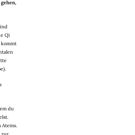
 gehen,
Sind
he Qi
e kommt
ntalen
tte
e).
s
ndem du
lst.
s Atems.
 zur