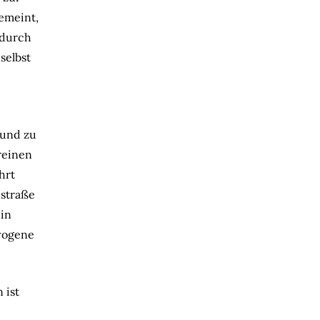
gemeint,
 durch
selbst
 und zu
reinen
hrt
hstraße
ein
wogene
 ist