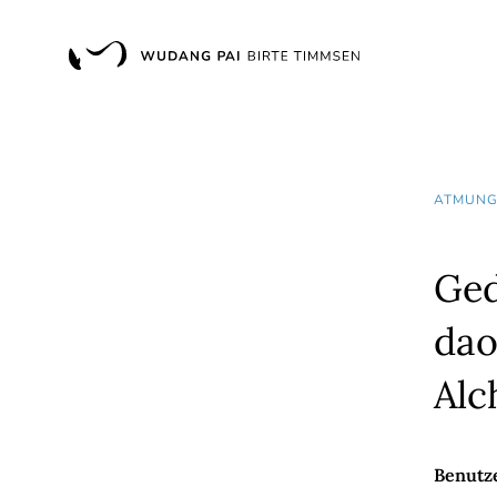
ATMUN
Ged
dao
Alc
Benutze