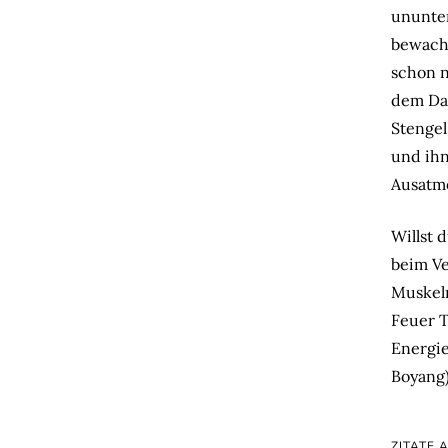
ununte
bewacht
schon n
dem Dao
Stengel
und ihn
Ausatm
Willst 
beim Ve
Muskeln
Feuer T
Energie
Boyang
ZITATE 