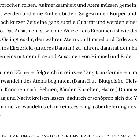
rbrochen folgen. Aufmerksamkeit und Atem müssen gemei
 werden und eine Einheit bilden. So gewinnen Körper und
ach kurzer Zeit eine ganz subtile Qualität und werden eins
. Das Ausatmen ist wie die Wurzel, das Einatmen ist wie de
. Gelingt es dir, den wahren Atem von Himmel und Erde zu 
 ins Elixierfeld (unteres Dantian) zu führen, dann ist dein 
en eins mit dem Ein-und Ausatmen von Himmel und Erde.
du den Körper erfolgreich in reinstes Yang transformieren, 
rwandeln des Atems beginnen. (Dann Blut, Blutgefäße, Fleis
, Knochenmark, Sehnen, Bänder, Knochen, Haare.) Du muss
ag und Nacht kreisen lassen, dadurch erschöpfen sich die Y
n und verwandeln sich in reinstes Yang. (Überlieferung des
)
AUS: „CANTONG QI – DAS DAO DER UNSTERBLICHKEIT“ UND MARTI