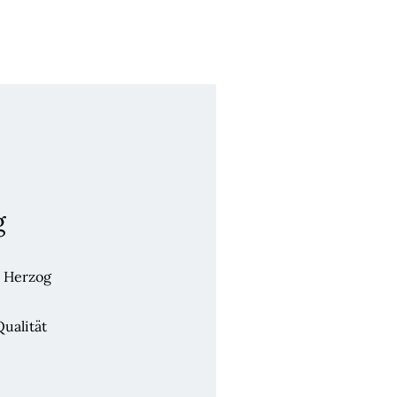
g
e Herzog
ualität